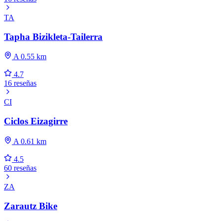
TA
Tapha Bizikleta-Tailerra
A 0.55 km
4.7
16 reseñas
CI
Ciclos Eizagirre
A 0.61 km
4.5
60 reseñas
ZA
Zarautz Bike