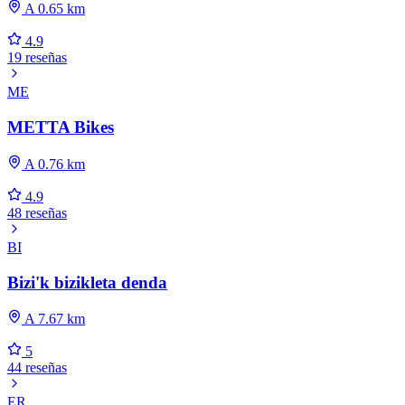
A 0.65 km
4.9
19 reseñas
ME
METTA Bikes
A 0.76 km
4.9
48 reseñas
BI
Bizi'k bizikleta denda
A 7.67 km
5
44 reseñas
ER