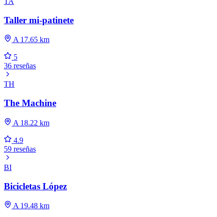
TA
Taller mi-patinete
A 17.65 km
5
36 reseñas
TH
The Machine
A 18.22 km
4.9
59 reseñas
BI
Bicicletas López
A 19.48 km