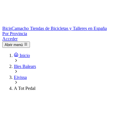
Bicis
Camacho
Tiendas de Bicicletas y Talleres en España
Por Provincia
Acceder
Abrir menú
Inicio
Illes Balears
Eivissa
A Tot Pedal