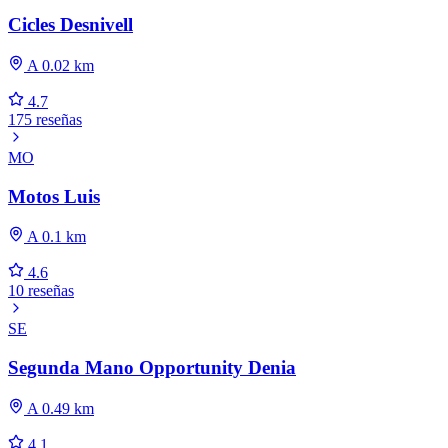
Cicles Desnivell
A 0.02 km
4.7
175 reseñas
MO
Motos Luis
A 0.1 km
4.6
10 reseñas
SE
Segunda Mano Opportunity Denia
A 0.49 km
4.1