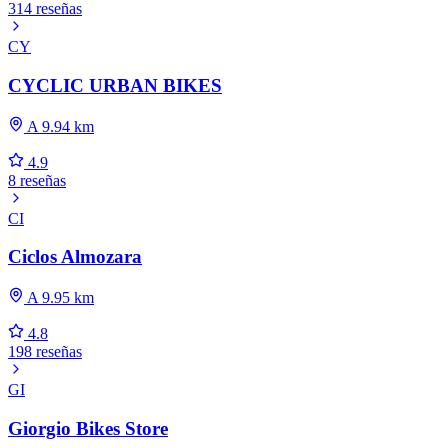
314 reseñas
CY
CYCLIC URBAN BIKES
A 9.94 km
4.9
8 reseñas
CI
Ciclos Almozara
A 9.95 km
4.8
198 reseñas
GI
Giorgio Bikes Store