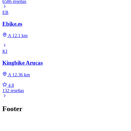
6586 reseñas
EB
Ebike.es
A 12.1 km
KI
Kingbike Arucas
A 12.36 km
4.8
132 reseñas
Footer