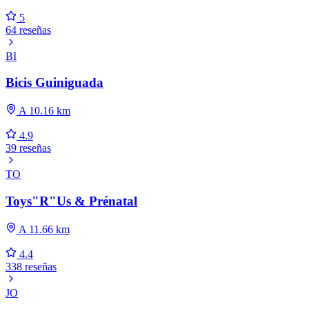
5
64 reseñas
BI
Bicis Guiniguada
A 10.16 km
4.9
39 reseñas
TO
Toys"R"Us & Prénatal
A 11.66 km
4.4
338 reseñas
JO