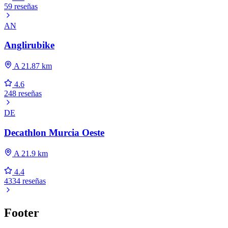
59 reseñas
AN
Anglirubike
A 21.87 km
4.6
248 reseñas
DE
Decathlon Murcia Oeste
A 21.9 km
4.4
4334 reseñas
Footer