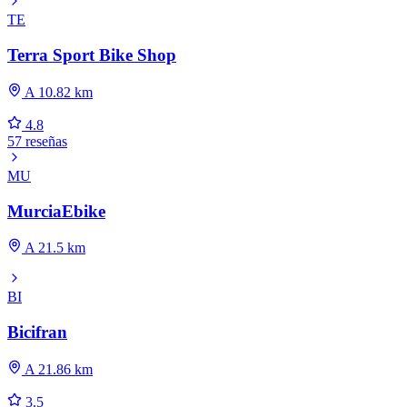
TE
Terra Sport Bike Shop
A 10.82 km
4.8
57 reseñas
MU
MurciaEbike
A 21.5 km
BI
Bicifran
A 21.86 km
3.5