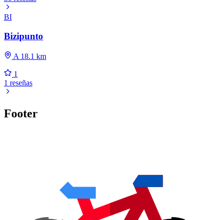
BI
Bizipunto
A 18.1 km
1
1 reseñas
Footer