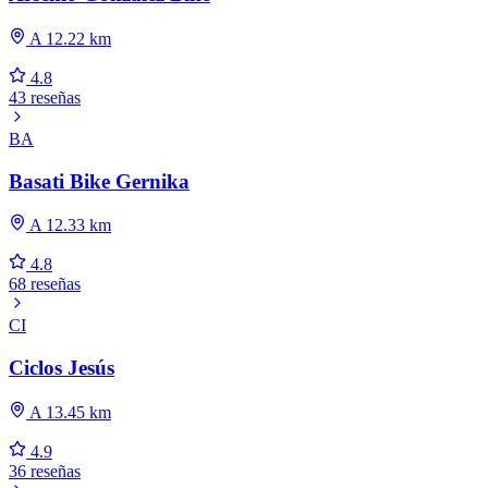
A 12.22 km
4.8
43 reseñas
BA
Basati Bike Gernika
A 12.33 km
4.8
68 reseñas
CI
Ciclos Jesús
A 13.45 km
4.9
36 reseñas