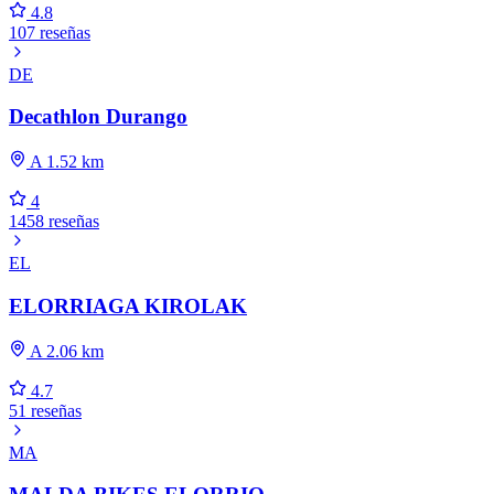
4.8
107 reseñas
DE
Decathlon Durango
A 1.52 km
4
1458 reseñas
EL
ELORRIAGA KIROLAK
A 2.06 km
4.7
51 reseñas
MA