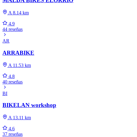
MALDA BIKES ELORRIO
A 8.14 km
4.9
44 reseñas
AR
ARRABIKE
A 11.53 km
4.8
40 reseñas
BI
BIKELAN workshop
A 13.11 km
4.6
37 reseñas