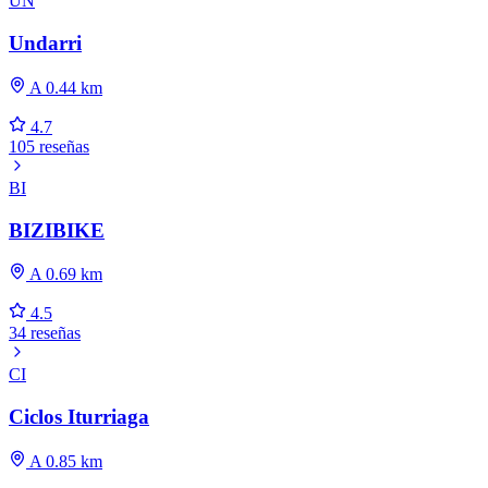
UN
Undarri
A 0.44 km
4.7
105 reseñas
BI
BIZIBIKE
A 0.69 km
4.5
34 reseñas
CI
Ciclos Iturriaga
A 0.85 km