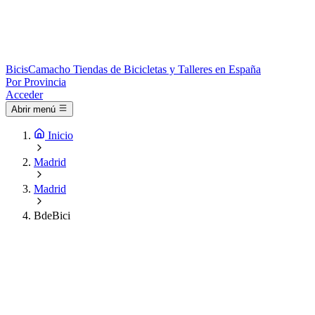
Bicis
Camacho
Tiendas de Bicicletas y Talleres en España
Por Provincia
Acceder
Abrir menú
Inicio
Madrid
Madrid
BdeBici