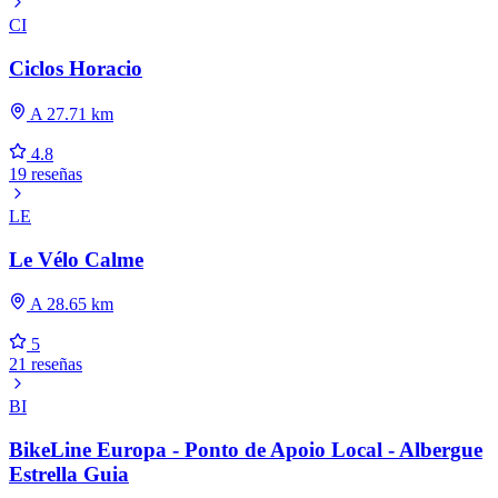
CI
Ciclos Horacio
A 27.71 km
4.8
19 reseñas
LE
Le Vélo Calme
A 28.65 km
5
21 reseñas
BI
BikeLine Europa - Ponto de Apoio Local - Albergue
Estrella Guia