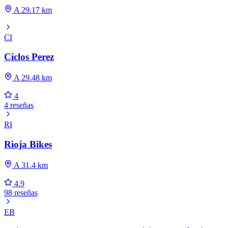
A 29.17 km
CI
Ciclos Perez
A 29.48 km
4
4 reseñas
RI
Rioja Bikes
A 31.4 km
4.9
98 reseñas
EB