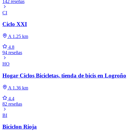
142 reseñas
CI
Ciclo XXI
A 1.25 km
4.8
94 reseñas
HO
Hogar Ciclos Bicicletas, tienda de bicis en Logroño
A 1.36 km
4.4
82 reseñas
BI
Biciclon Rioja