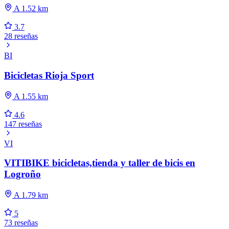
A 1.52 km
3.7
28 reseñas
BI
Bicicletas Rioja Sport
A 1.55 km
4.6
147 reseñas
VI
VITIBIKE bicicletas,tienda y taller de bicis en
Logroño
A 1.79 km
5
73 reseñas