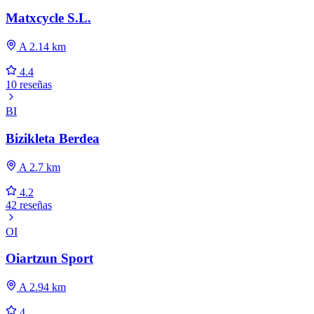
Matxcycle S.L.
A 2.14 km
4.4
10 reseñas
BI
Bizikleta Berdea
A 2.7 km
4.2
42 reseñas
OI
Oiartzun Sport
A 2.94 km
4