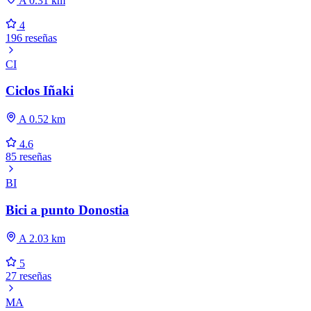
A 0.31 km
4
196 reseñas
CI
Ciclos Iñaki
A 0.52 km
4.6
85 reseñas
BI
Bici a punto Donostia
A 2.03 km
5
27 reseñas
MA