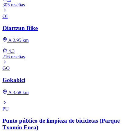
305 reseñas
OI
Oiartzun Bike
A 2.95 km
4.3
216 reseñas
GO
Gokabici
A 3.68 km
PU
Punto público de limpieza de bicicletas (Parque
Txomin Enea)