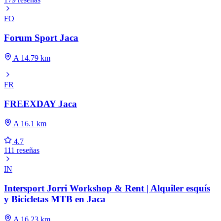
FO
Forum Sport Jaca
A 14.79 km
FR
FREEXDAY Jaca
A 16.1 km
4.7
111 reseñas
IN
Intersport Jorri Workshop & Rent | Alquiler esquís
y Bicicletas MTB en Jaca
A 16.23 km