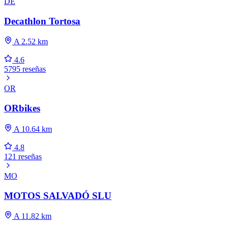
DE
Decathlon Tortosa
A 2.52 km
4.6
5795 reseñas
OR
ORbikes
A 10.64 km
4.8
121 reseñas
MO
MOTOS SALVADÓ SLU
A 11.82 km