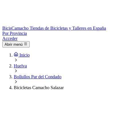
Bicis
Camacho
Tiendas de Bicicletas y Talleres en España
Por Provincia
Acceder
Abrir menú
Inicio
Huelva
Bollullos Par del Condado
Bicicletas Camacho Salazar