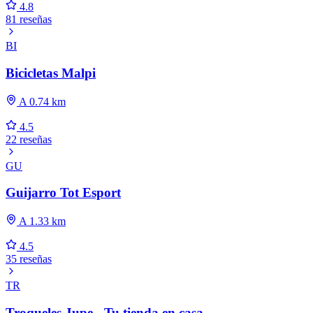
4.8
81 reseñas
BI
Bicicletas Malpi
A 0.74 km
4.5
22 reseñas
GU
Guijarro Tot Esport
A 1.33 km
4.5
35 reseñas
TR
Troqueles Jupe - Tu tienda en casa