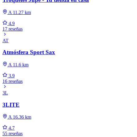
A 11.27 km
4.9
17 reseñas
AT
Atmósfera Sport Sax
A 11.6 km
3.9
16 reseñas
3L
3LITE
A 16.36 km
4.7
55 reseñas