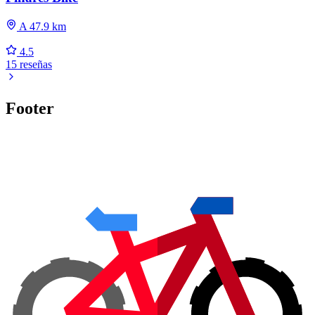
A 47.9 km
4.5
15 reseñas
Footer