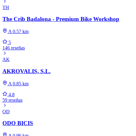
TH
The Crib Badalona - Premium Bike Workshop
A 0.57 km
5
146 reseñas
AK
AKROVALIS, S.L.
A 0.85 km
4.8
59 reseñas
OD
ODO BICIS
A 0.96 km