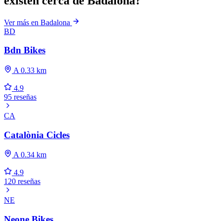
existen cerca de Badalona?
Ver más en Badalona
BD
Bdn Bikes
A 0.33 km
4.9
95 reseñas
CA
Catalònia Cicles
A 0.34 km
4.9
120 reseñas
NE
Neone Bikes