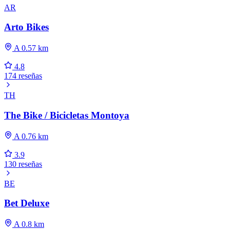
AR
Arto Bikes
A 0.57 km
4.8
174 reseñas
TH
The Bike / Bicicletas Montoya
A 0.76 km
3.9
130 reseñas
BE
Be‌t Deluxe
A 0.8 km