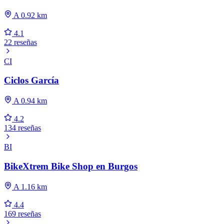
A 0.92 km
4.1
22 reseñas
CI
Ciclos García
A 0.94 km
4.2
134 reseñas
BI
BikeXtrem Bike Shop en Burgos
A 1.16 km
4.4
169 reseñas