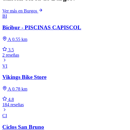
Ver más en Burgos
BI
Bicibur - PISCINAS CAPISCOL
A 0.55 km
3.5
2 reseñas
VI
Vikings Bike Store
A 0.78 km
4.8
184 reseñas
CI
Ciclos San Bruno