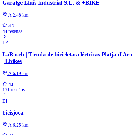
Garatge Lluís Industrial S.L. & +BIKE
A 2.48 km
4.7
44 reseñas
LA
LaBosch | Tienda de bicicletas eléctricas Platja d'Aro
| Ebikes
A 6.19 km
4.8
151 reseñas
BI
bicisjoca
A 6.25 km