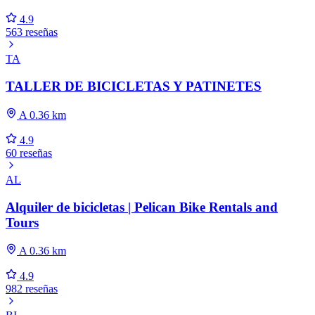
4.9
563 reseñas
TA
TALLER DE BICICLETAS Y PATINETES
A 0.36 km
4.9
60 reseñas
AL
Alquiler de bicicletas | Pelican Bike Rentals and
Tours
A 0.36 km
4.9
982 reseñas