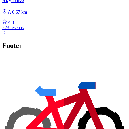
Sky Bike
A 0.67 km
4.8
223 reseñas
Footer