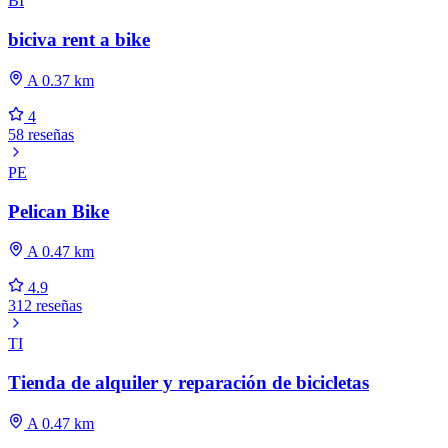
BI
biciva rent a bike
A 0.37 km
4
58 reseñas
PE
Pelican Bike
A 0.47 km
4.9
312 reseñas
TI
Tienda de alquiler y reparación de bicicletas
A 0.47 km