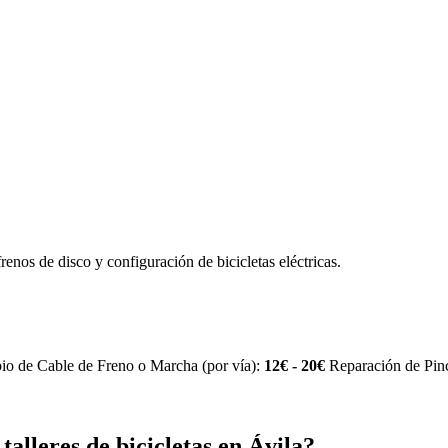
enos de disco y configuración de bicicletas eléctricas.
o de Cable de Freno o Marcha (por vía):
12€ - 20€
Reparación de Pi
alleres de bicicletas en Ávila?