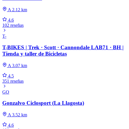
A 2.12 km
4.6
102 reseñas
T-
T-BIKES | Trek · Scott · Cannondale LAB71 · BH |
Tienda y taller de Bicicletas
A 3.07 km
4.5
351 reseñas
GO
Gonzalvo Ciclosport (La Llagosta)
A 3.52 km
4.6