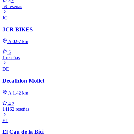
4.5
59 reseñas
JC
JCR BIKES
A 0.97 km
5
1 reseñas
DE
Decathlon Mollet
A 1.42 km
4.2
14162 reseñas
EL
El Cau de la Bici