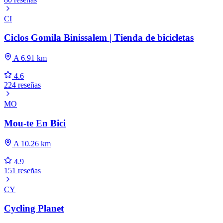
CI
Ciclos Gomila Binissalem | Tienda de bicicletas
A 6.91 km
4.6
224 reseñas
MO
Mou-te En Bici
A 10.26 km
4.9
151 reseñas
CY
Cycling Planet