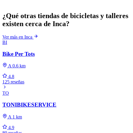
¿Qué otras tiendas de bicicletas y talleres
existen cerca de Inca?
Ver más en Inca
BI
Bike Per Tots
A 0.6 km
4.8
125 reseñas
TO
TONIBIKESERVICE
A 1 km
4.9
80 reseñas