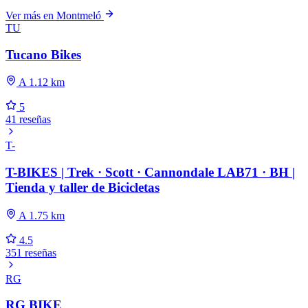
Ver más en Montmeló
TU
Tucano Bikes
A 1.12 km
5
41 reseñas
T-
T-BIKES | Trek · Scott · Cannondale LAB71 · BH |
Tienda y taller de Bicicletas
A 1.75 km
4.5
351 reseñas
RG
RG BIKE