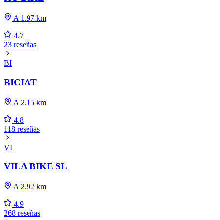
A 1.97 km
4.7
23 reseñas
BI
BICIAT
A 2.15 km
4.8
118 reseñas
VI
VILA BIKE SL
A 2.92 km
4.9
268 reseñas