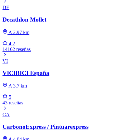
DE
Decathlon Mollet
A 2.97 km
4.2
14162 reseñas
VI
VICIBICI España
A 3.7 km
5
43 reseñas
CA
CarbonoExpress / Pintuarexpress
A 4.04 km