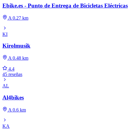
Ebike.es - Punto de Entrega de Bicicletas Eléctricas
A 0.27 km
KI
Kirolmusik
A 0.48 km
4.4
45 reseñas
AL
Al4bikes
A 0.6 km
KA