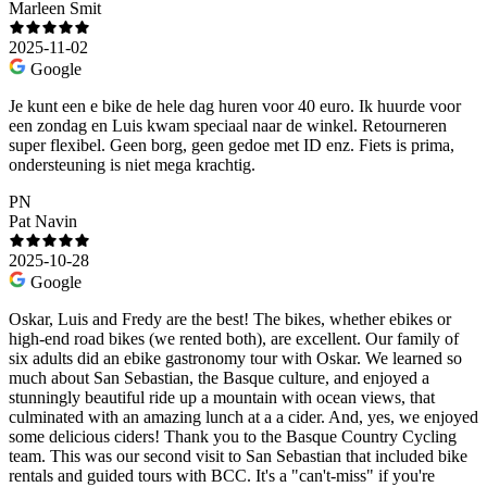
Marleen Smit
2025-11-02
Google
Je kunt een e bike de hele dag huren voor 40 euro. Ik huurde voor
een zondag en Luis kwam speciaal naar de winkel. Retourneren
super flexibel. Geen borg, geen gedoe met ID enz. Fiets is prima,
ondersteuning is niet mega krachtig.
PN
Pat Navin
2025-10-28
Google
Oskar, Luis and Fredy are the best! The bikes, whether ebikes or
high-end road bikes (we rented both), are excellent. Our family of
six adults did an ebike gastronomy tour with Oskar. We learned so
much about San Sebastian, the Basque culture, and enjoyed a
stunningly beautiful ride up a mountain with ocean views, that
culminated with an amazing lunch at a a cider. And, yes, we enjoyed
some delicious ciders! Thank you to the Basque Country Cycling
team. This was our second visit to San Sebastian that included bike
rentals and guided tours with BCC. It's a "can't-miss" if you're