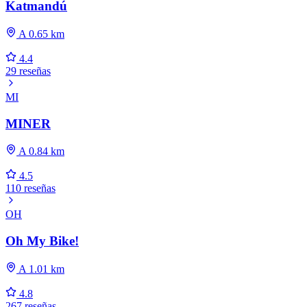
Katmandú
A 0.65 km
4.4
29 reseñas
MI
MINER
A 0.84 km
4.5
110 reseñas
OH
Oh My Bike!
A 1.01 km
4.8
267 reseñas