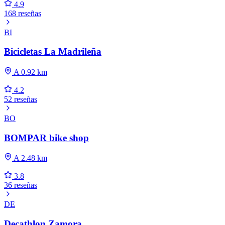
4.9
168 reseñas
BI
Bicicletas La Madrileña
A 0.92 km
4.2
52 reseñas
BO
BOMPAR bike shop
A 2.48 km
3.8
36 reseñas
DE
Decathlon Zamora