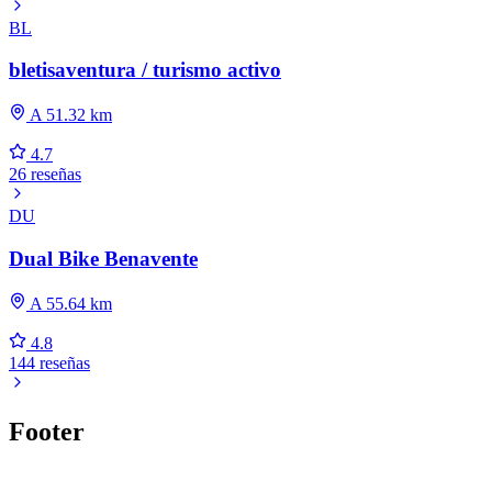
BL
bletisaventura / turismo activo
A 51.32 km
4.7
26 reseñas
DU
Dual Bike Benavente
A 55.64 km
4.8
144 reseñas
Footer