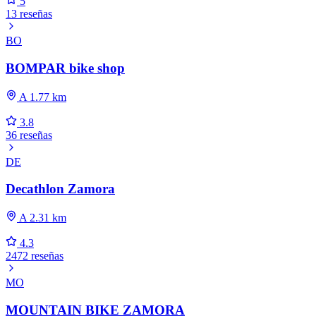
5
13 reseñas
BO
BOMPAR bike shop
A 1.77 km
3.8
36 reseñas
DE
Decathlon Zamora
A 2.31 km
4.3
2472 reseñas
MO
MOUNTAIN BIKE ZAMORA