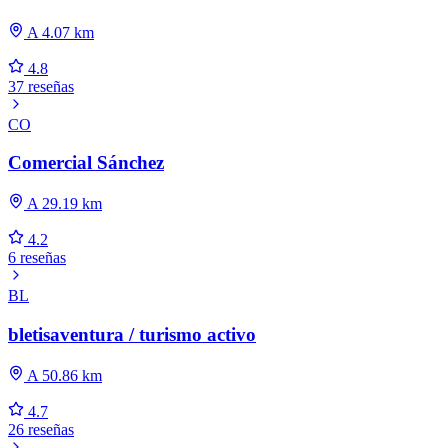
A 4.07 km
4.8
37 reseñas
CO
Comercial Sánchez
A 29.19 km
4.2
6 reseñas
BL
bletisaventura / turismo activo
A 50.86 km
4.7
26 reseñas