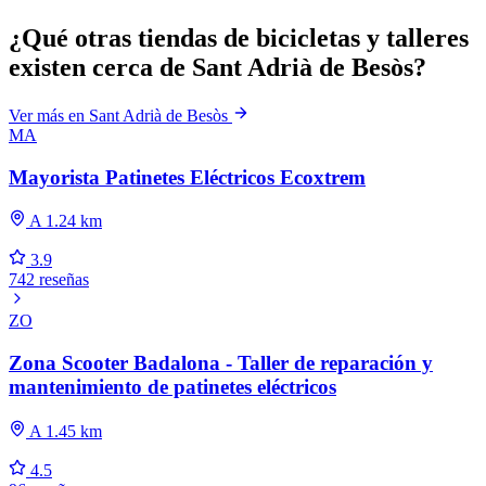
¿Qué otras tiendas de bicicletas y talleres
existen cerca de Sant Adrià de Besòs?
Ver más en Sant Adrià de Besòs
MA
Mayorista Patinetes Eléctricos Ecoxtrem
A 1.24 km
3.9
742 reseñas
ZO
Zona Scooter Badalona - Taller de reparación y
mantenimiento de patinetes eléctricos
A 1.45 km
4.5